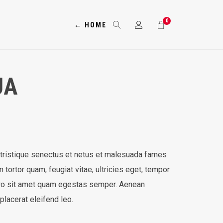
0
← HOME
JA
 tristique senectus et netus et malesuada fames
 tortor quam, feugiat vitae, ultricies eget, tempor
bero sit amet quam egestas semper. Aenean
 placerat eleifend leo.