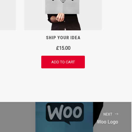
SHIP YOUR IDEA
£
15.00
ADD TO CART
NEXT
Woo Logo