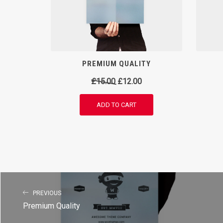
PREMIUM QUALITY
Original
Current
£
15.00
£
12.00
price
price
ADD TO CART
was:
is:
£15.00.
£12.00.
PREVIOUS
Premium Quality