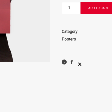
Woo
ADD TO CART
Ninja
quantity
Category
Posters
0