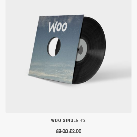
WOO SINGLE #2
Original
Current
£
3.00
£
2.00