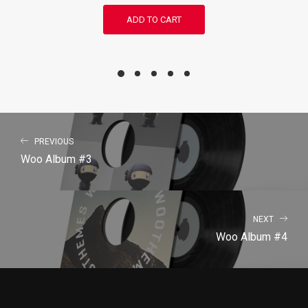
price
price
ADD TO CART
was:
is:
£3.00.
£2.00.
PREVIOUS
Woo Album #3
NEXT
Woo Album #4