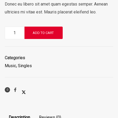
Donec eu libero sit amet quam egestas semper. Aenean
ultricies mi vitae est. Mauris placerat eleifend leo.
Woo
ADD TO CART
Single
#1
quantity
Categories
Music
,
Singles
0
Description
Reviews (0)